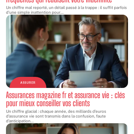
Un chiffre mal reporté, un détail passé à la trappe : il suffit parfois
d'une simple inattention pour
…
ASSURER
Assurances magazine fr et assurance vie : clés
pour mieux conseiller vos clients
Un chiffre glacial : chaque année, des milliards d'euros
d'assurance vie sont transmis dans la confusion, faute
d'anticipation
…