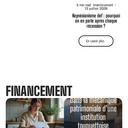
8 min read
Investissement
13 juillet 2026
Keynésianisme def : pourquoi
on en parle après chaque
récession ?
En savoir plus
Au 91 B Rue de
FINANCEMENT
Londres : voyage
dans la mécanique
patrimoniale d’une
institution
touquettoise