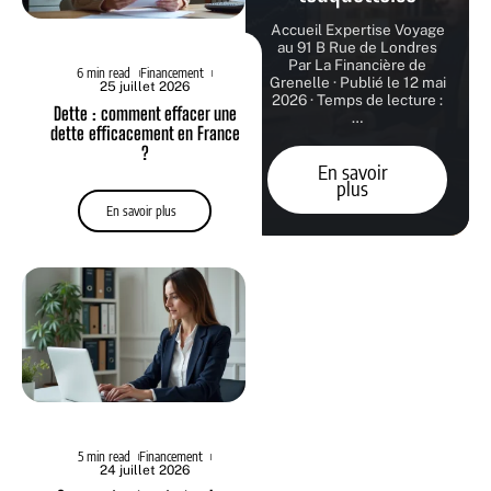
Accueil Expertise Voyage
au 91 B Rue de Londres
Par La Financière de
6 min read
Financement
Grenelle · Publié le 12 mai
25 juillet 2026
2026 · Temps de lecture :
Dette : comment effacer une
…
dette efficacement en France
?
En savoir
plus
En savoir plus
5 min read
Financement
24 juillet 2026