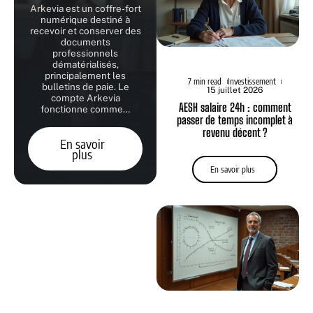
Arkevia est un coffre-fort
numérique destiné à
recevoir et conserver des
documents
professionnels
dématérialisés,
principalement les
7 min read
Investissement
bulletins de paie. Le
15 juillet 2026
compte Arkevia
AESH salaire 24h : comment
fonctionne comme
…
passer de temps incomplet à
revenu décent ?
En savoir
plus
En savoir plus