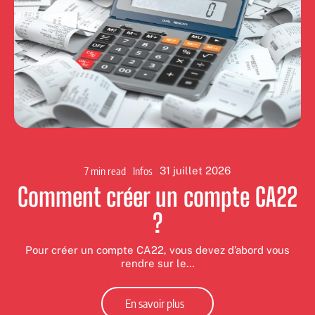
7 min read
Infos
31 juillet 2026
Comment créer un compte CA22
?
Pour créer un compte CA22, vous devez d’abord vous
rendre sur le
…
s
En savoir plus