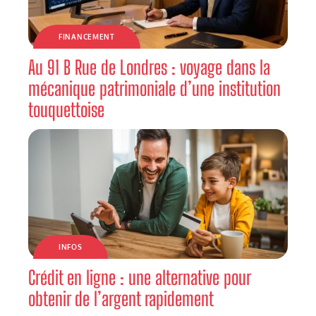
FINANCEMENT
Au 91 B Rue de Londres : voyage dans la
mécanique patrimoniale d’une institution
touquettoise
INFOS
Crédit en ligne : une alternative pour
obtenir de l’argent rapidement